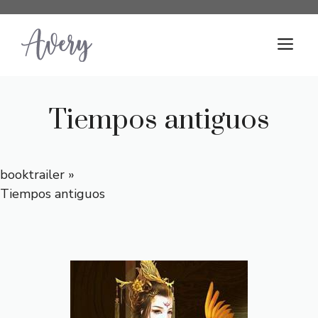
Saltar
al
M
contenido
Tiempos antiguos
booktrailer
»
Tiempos antiguos