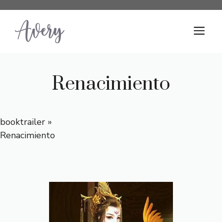
Saltar
al
M
contenido
Renacimiento
booktrailer
»
Renacimiento