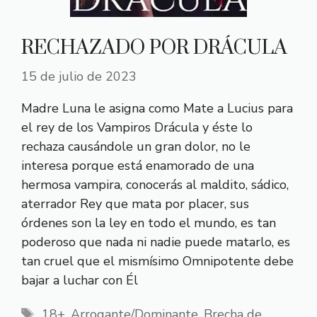
RECHAZADO POR DRÁCULA
15 de julio de 2023
Madre Luna le asigna como Mate a Lucius para
el rey de los Vampiros Drácula y éste lo
rechaza causándole un gran dolor, no le
interesa porque está enamorado de una
hermosa vampira, conocerás al maldito, sádico,
aterrador Rey que mata por placer, sus
órdenes son la ley en todo el mundo, es tan
poderoso que nada ni nadie puede matarlo, es
tan cruel que el mismísimo Omnipotente debe
bajar a luchar con Él
Etiquetas
18+
,
Arrogante/Dominante
,
Brecha de