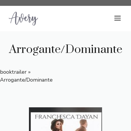
Saltar
al
M
contenido
Arrogante/Dominante
booktrailer
»
Arrogante/Dominante