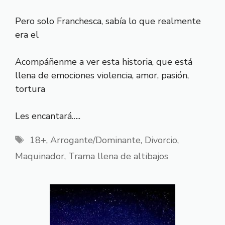
Pero solo Franchesca, sabía lo que realmente
era el
Acompáñenme a ver esta historia, que está
llena de emociones violencia, amor, pasión,
tortura
Les encantará…..
Etiquetas
18+
,
Arrogante/Dominante
,
Divorcio
,
Maquinador
,
Trama llena de altibajos