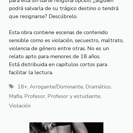
para ella sin darle ninguna opción, ¿alguien
podrá salvarla de su trágico destino o tendrá
que resignarse? Descúbrelo.
Esta obra contiene escenas de contenido
sensible como es violación, secuestro, maltrato,
violencia de género entre otras. No es un
relato apto para menores de 18 años.
Está distribuida en capítulos cortos para
facilitar la lectura.
Etiquetas
18+
,
Arrogante/Dominante
,
Dramático
,
Mafia
,
Profesor
,
Profesor y estudiante
,
Violación