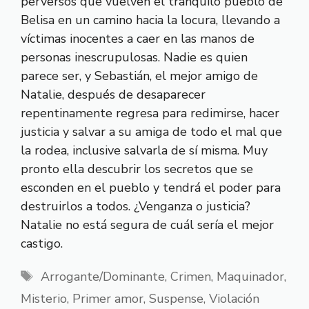
perversos que vuelven el tranquilo pueblo de
Belisa en un camino hacia la locura, llevando a
víctimas inocentes a caer en las manos de
personas inescrupulosas. Nadie es quien
parece ser, y Sebastián, el mejor amigo de
Natalie, después de desaparecer
repentinamente regresa para redimirse, hacer
justicia y salvar a su amiga de todo el mal que
la rodea, inclusive salvarla de sí misma. Muy
pronto ella descubrir los secretos que se
esconden en el pueblo y tendrá el poder para
destruirlos a todos. ¿Venganza o justicia?
Natalie no está segura de cuál sería el mejor
castigo.
Etiquetas
Arrogante/Dominante
,
Crimen
,
Maquinador
,
Misterio
,
Primer amor
,
Suspense
,
Violación