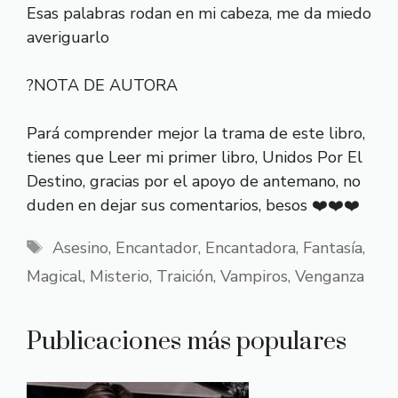
Esas palabras rodan en mi cabeza, me da miedo
averiguarlo
?NOTA DE AUTORA
Pará comprender mejor la trama de este libro,
tienes que Leer mi primer libro, Unidos Por El
Destino, gracias por el apoyo de antemano, no
duden en dejar sus comentarios, besos ❤️❤️❤️
Etiquetas
Asesino
,
Encantador
,
Encantadora
,
Fantasía
,
Magical
,
Misterio
,
Traición
,
Vampiros
,
Venganza
Publicaciones más populares