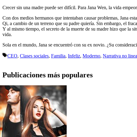
Crecer sin una madre puede ser difícil. Para Jana Wen, la vida empeor
Con dos medios hermanos que intentaban causar problemas, Jana estaba 
Qi, a cambio de un terreno que su padre quiería. Sin embargo, el fraca
Y al mismo tiempo, el secreto de la muerte de su madre hizo que la si
vida.
Sola en el mundo, Jana se encuentró con su ex novio. ¿Su consideraci
Etiquetas
CEO
,
Clases sociales
,
Familia
,
Infeliz
,
Moderno
,
Narrativa no linea
Publicaciones más populares