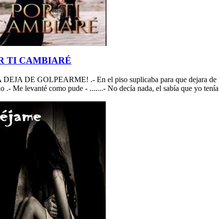
R TI CAMBIARÉ
A DEJA DE GOLPEARME! .- En el piso suplicaba para que dejara
o .- Me levanté como pude - .......- No decía nada, el sabía que yo tení