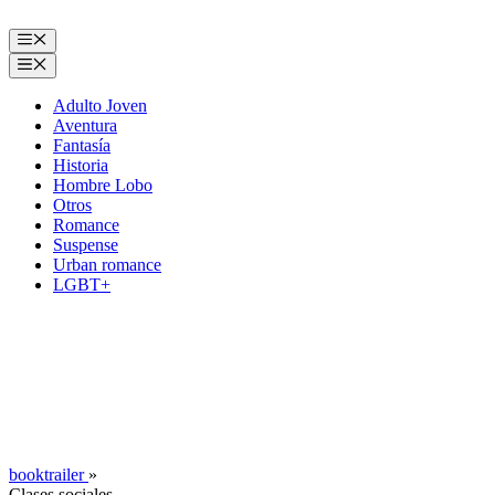
Saltar
al
Menú
contenido
Menú
Adulto Joven
Aventura
Fantasía
Historia
Hombre Lobo
Otros
Romance
Suspense
Urban romance
LGBT+
booktrailer
»
Clases sociales