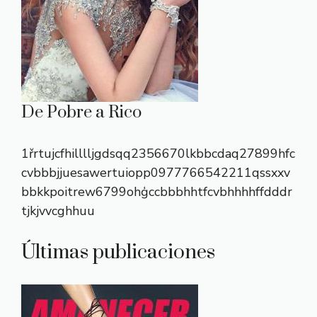
De Pobre a Rico
1řrtujcfhilllljgdsqq2356670lkbbcdaq27899hfc
cvbbbjjuesawertuiopp0977766542211qssxxv
bbkkpoitrew6799ohģccbbbhhtfcvbhhhhffdddr
tjkjvvcghhuu
Últimas publicaciones