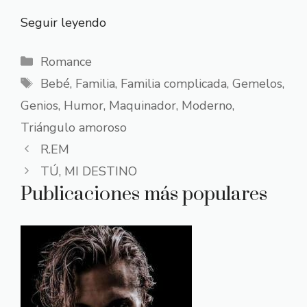
Seguir leyendo
Categorías
Romance
Etiquetas
Bebé
,
Familia
,
Familia complicada
,
Gemelos
,
Genios
,
Humor
,
Maquinador
,
Moderno
,
Triángulo amoroso
R.EM
TÚ, MI DESTINO
Publicaciones más populares