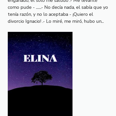
engañado, el solo me saludo .- Me levanté
como pude - .......- No decía nada, el sabía que yo
tenía razón, y no lo aceptaba - ¡Quiero el
divorcio Ignacio! .- Lo miré, me miró, hubo un...